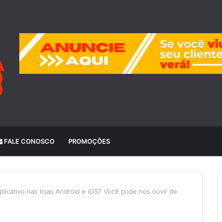
FALE CONOSCO
PROMOÇÕES
licativo nas lojas Android e iOS? Você pode nos ouvir de