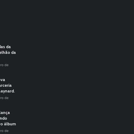
das da
elhão da
ro de
ova
rceria
aynard.
ro de
 lança
undo
vo álbum
ro de