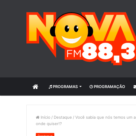
INÍCIO
PROGRAMAS
PROGRAMAÇÃO
Início
/
Destaque
/
Você sabia que nós temos um ap
onde quiser!?