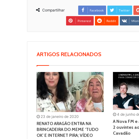
Compartilhar
Facebook
Twitter
Pinterest
Reddit
VKon
ARTIGOS RELACIONADOS
4 de junho 
23 de janeiro de 2020
A Nova FM e a
RENATO ARAGÃO ENTRA NA
2 ouvintes a
BRINCADEIRA DO MEME ‘TUDO
Cavadão
OK’ E INTERNET PIRA; VÍDEO