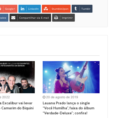
Google+
LinkedIn
StumbleUpon
Tumblr
takte
Compartilhar via E-mail
Imprimir
de 2022
20 de agosto de 2019
 Excalibur vai levar
Lauana Prado lança o single
o Camarim do Biquini
“Você Humilha”, faixa do álbum
“Verdade-Deluxe”; confira!