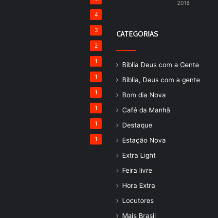
2018
4
3
CATEGORIAS
2
1
Bíblia Deus com a Gente
1
Bíblia, Deus com a gente
1
Bom dia Nova
1
Café da Manhã
1
Destaque
1
Estação Nova
Extra Light
Feira livre
Hora Extra
Locutores
Mais Brasil