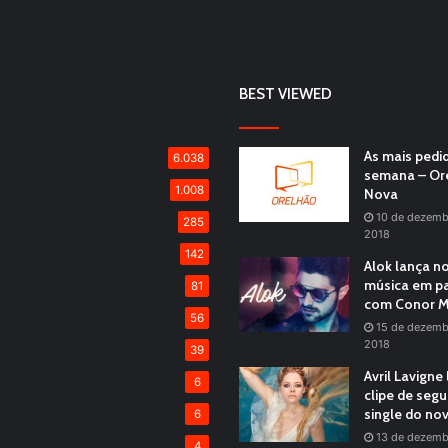
BEST VIEWED
As mais pedi
6.038
semana – Or
1.008
Nova
10 de dezemb
285
2018
142
Alok lança n
música em pa
81
com Conor M
56
15 de dezemb
2018
39
Avril Lavigne
6
clipe de seg
single do no
6
13 de dezemb
4