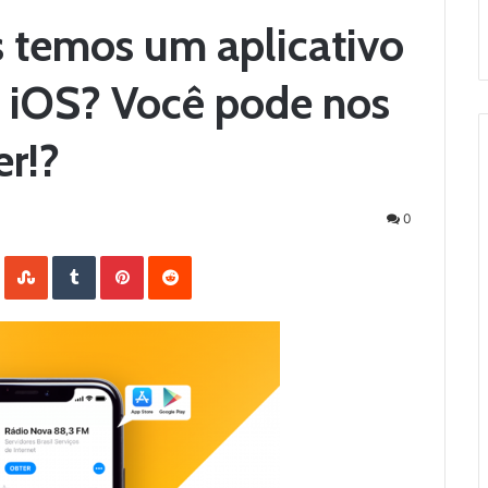
s temos um aplicativo
e iOS? Você pode nos
er!?
0
LinkedIn
StumbleUpon
Tumblr
Pinterest
Reddit