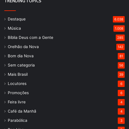
TRENDING TOPICS
Destaque
6.038
Música
1.008
Bíblia Deus com a Gente
285
Orelhão da Nova
142
Bom dia Nova
81
Sem categoria
56
Mais Brasil
39
Locutores
6
Promoções
6
Feira livre
4
Café da Manhã
4
Parabólica
3