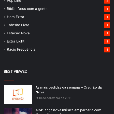
Pop Line
2
Bíblia, Deus com a gente
1
Hora Extra
1
Trânsito Livre
1
Estação Nova
1
Extra Light
1
Rádio Frequência
1
BEST VIEWED
As mais pedidas da semana – Orelhão da
Nova
10 de dezembro de 2018
Alok lança nova música em parceria com