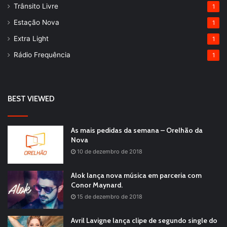
Trânsito Livre
1
Estação Nova
1
Extra Light
1
Rádio Frequência
1
BEST VIEWED
As mais pedidas da semana – Orelhão da
Nova
10 de dezembro de 2018
Alok lança nova música em parceria com
Conor Maynard.
15 de dezembro de 2018
Avril Lavigne lança clipe de segundo single do