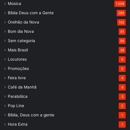
Música
1.008
Bíblia Deus com a Gente
285
Orelhão da Nova
142
Bom dia Nova
81
Sem categoria
56
Mais Brasil
39
Locutores
6
Promoções
6
Feira livre
4
Café da Manhã
4
Parabólica
3
Pop Line
2
Bíblia, Deus com a gente
1
Hora Extra
1