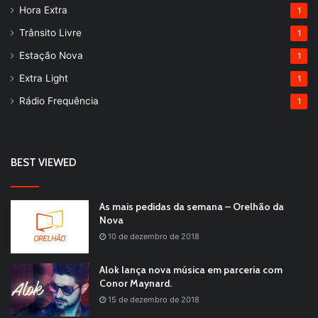
Hora Extra
1
Trânsito Livre
1
Estação Nova
1
Extra Light
1
Rádio Frequência
1
BEST VIEWED
As mais pedidas da semana – Orelhão da
Nova
10 de dezembro de 2018
Alok lança nova música em parceria com
Conor Maynard.
15 de dezembro de 2018