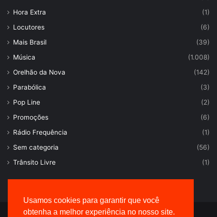
Hora Extra
(1)
Locutores
(6)
Mais Brasil
(39)
Música
(1.008)
Orelhão da Nova
(142)
Parabólica
(3)
Pop Line
(2)
Promoções
(6)
Rádio Frequência
(1)
Sem categoria
(56)
Trânsito Livre
(1)
Usamos cookies para garantir que você
obtenha a melhor experiência no nosso site.