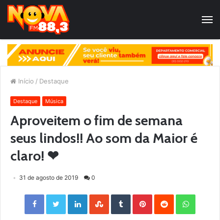
Início
/
Destaque
Destaque
Música
Aproveitem o fim de semana
seus lindos!! Ao som da Maior é
claro! ❤
31 de agosto de 2019
0
Facebook
Twitter
LinkedIn
StumbleUpon
Tumblr
Pinterest
Reddit
WhatsApp