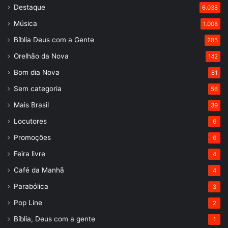
Destaque
6.038
Música
1.008
Bíblia Deus com a Gente
285
Orelhão da Nova
142
Bom dia Nova
81
Sem categoria
56
Mais Brasil
39
Locutores
6
Promoções
6
Feira livre
4
Café da Manhã
4
Parabólica
3
Pop Line
2
Bíblia, Deus com a gente
1