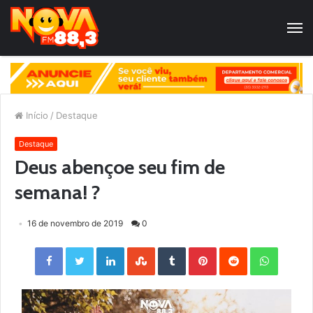
Início
/
Destaque
Destaque
Deus abençoe seu fim de
semana! ?
16 de novembro de 2019
0
Facebook
Twitter
LinkedIn
StumbleUpon
Tumblr
Pinterest
Reddit
WhatsApp