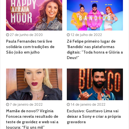
27 de junho de 2020
12 de julho de 2022
Paula Fernandes terá live
Zé Felipe primeiro lugar de
solidária com tradições de
‘Bandido’ nas plataformas
São João em julho
digitais: ”Toda honra e Glória a
Deus!”
7 de janeiro de 2022
14 de janeiro de 2022
Mamãe de novo!? Virgínia
Exclusivo: Gusttavo Lima vai
Fonseca revela resultado de
deixar a Sony e criar a própria
teste de gravidez e web vai a
gravadora
loucura: “Fiz uns mil”