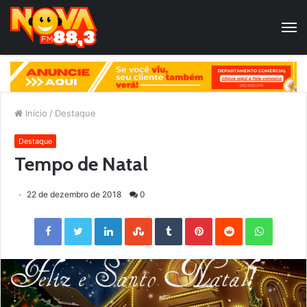
Início
/
Destaque
Destaque
Tempo de Natal
22 de dezembro de 2018
0
Facebook
Twitter
LinkedIn
StumbleUpon
Tumblr
Pinterest
Reddit
WhatsApp