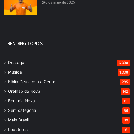
6 de maio de 2025
TRENDING TOPICS
Destaque
6.038
Música
1.008
Bíblia Deus com a Gente
285
Orelhão da Nova
142
Bom dia Nova
81
Sem categoria
56
Mais Brasil
39
Locutores
6