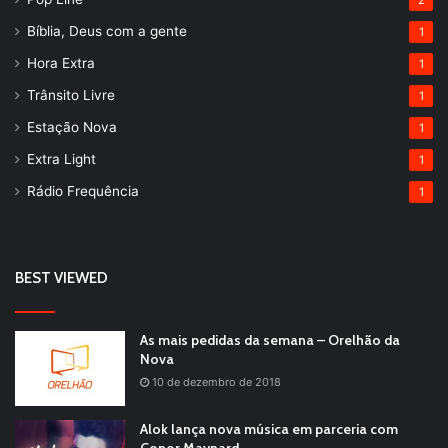
2
Bíblia, Deus com a gente
1
Hora Extra
1
Trânsito Livre
1
Estação Nova
1
Extra Light
1
Rádio Frequência
1
BEST VIEWED
As mais pedidas da semana – Orelhão da
Nova
10 de dezembro de 2018
Alok lança nova música em parceria com