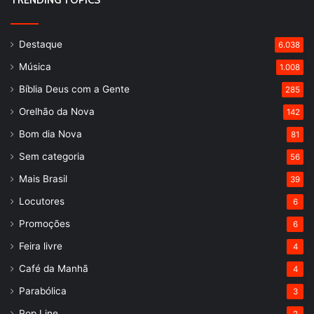
TRENDING TOPICS
Destaque
6.038
Música
1.008
Bíblia Deus com a Gente
285
Orelhão da Nova
142
Bom dia Nova
81
Sem categoria
56
Mais Brasil
39
Locutores
6
Promoções
6
Feira livre
4
Café da Manhã
4
Parabólica
3
Pop Line