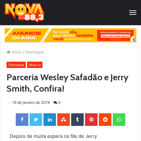
Início
/
Destaque
Destaque
Música
Parceria Wesley Safadão e Jerry
Smith, Confira!
19 de janeiro de 2019
0
Facebook
Twitter
LinkedIn
StumbleUpon
Tumblr
Pinterest
Reddit
WhatsApp
Depois de muita espera os fãs de Jerry