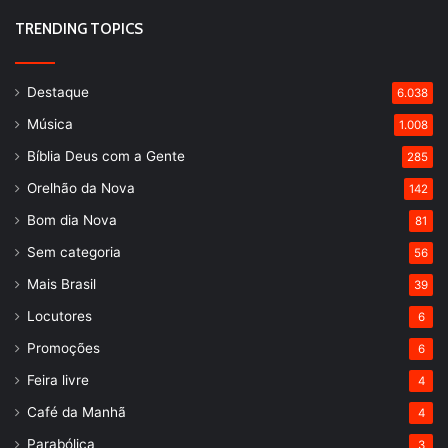
TRENDING TOPICS
Destaque
6.038
Música
1.008
Bíblia Deus com a Gente
285
Orelhão da Nova
142
Bom dia Nova
81
Sem categoria
56
Mais Brasil
39
Locutores
6
Promoções
6
Feira livre
4
Café da Manhã
4
Parabólica
3