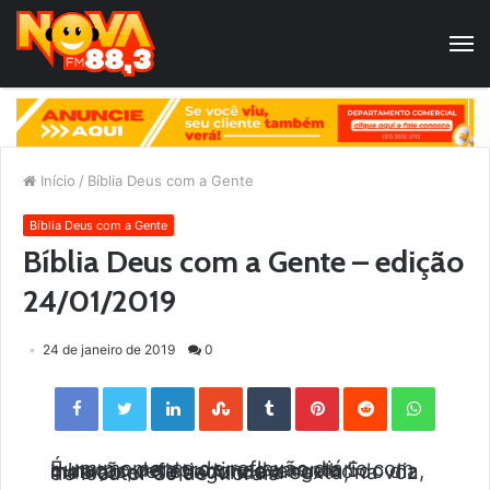
Início
/
Bíblia Deus com a Gente
Bíblia Deus com a Gente
Bíblia Deus com a Gente – edição
24/01/2019
24 de janeiro de 2019
0
Facebook
Twitter
LinkedIn
StumbleUpon
Tumblr
Pinterest
Reddit
WhatsApp
É um momento de reflexão diário com duração de aproximadamente 5 minutos, refletindo o evangelho do dia, indo ao ar de segunda a sexta, na voz do locutor SJ de Morais