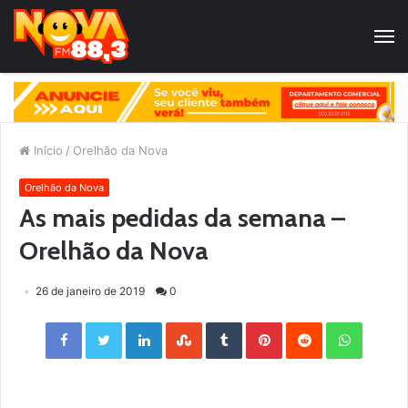
Início
/
Orelhão da Nova
Orelhão da Nova
As mais pedidas da semana –
Orelhão da Nova
26 de janeiro de 2019
0
Facebook
Twitter
LinkedIn
StumbleUpon
Tumblr
Pinterest
Reddit
WhatsApp