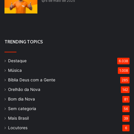
6 de maio de 2025
TRENDING TOPICS
Destaque
6.038
Música
1.008
Bíblia Deus com a Gente
285
Orelhão da Nova
142
Bom dia Nova
81
Sem categoria
56
Mais Brasil
39
Locutores
6