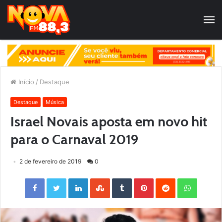
Início
/
Destaque
Destaque
Música
Israel Novais aposta em novo hit
para o Carnaval 2019
2 de fevereiro de 2019
0
Facebook
Twitter
LinkedIn
StumbleUpon
Tumblr
Pinterest
Reddit
WhatsApp