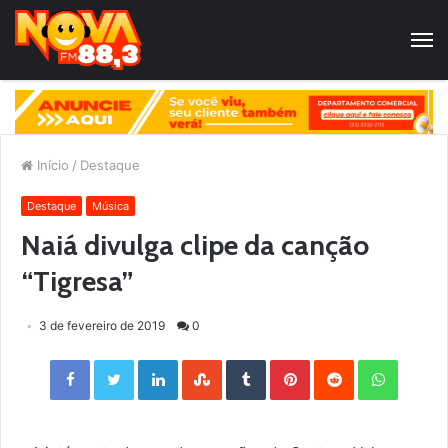
Início
/
Destaque
Destaque
Música
Naiá divulga clipe da canção
“Tigresa”
3 de fevereiro de 2019
0
Facebook
Twitter
LinkedIn
StumbleUpon
Tumblr
Pinterest
Reddit
WhatsApp