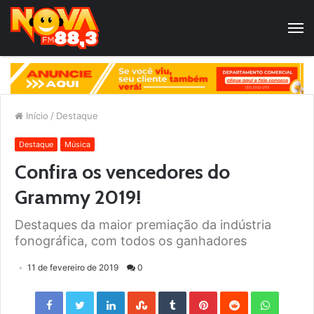
Início
/
Destaque
Destaque
Música
Confira os vencedores do
Grammy 2019!
Destaques da maior premiação da indústria
fonográfica, com todos os ganhadores
11 de fevereiro de 2019
0
Facebook
Twitter
LinkedIn
StumbleUpon
Tumblr
Pinterest
Reddit
WhatsApp