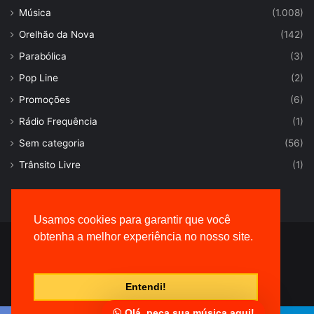
Música
(1.008)
Orelhão da Nova
(142)
Parabólica
(3)
Pop Line
(2)
Promoções
(6)
Rádio Frequência
(1)
Sem categoria
(56)
Trânsito Livre
(1)
Usamos cookies para garantir que você
obtenha a melhor experiência no nosso site.
© Desenvolvido por |
VersaTec
Entendi!
Olá, peça sua música aqui!