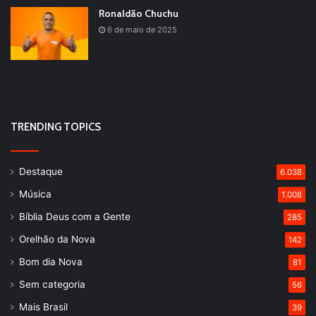
Ronaldão Chuchu
6 de maio de 2025
TRENDING TOPICS
Destaque
6.038
Música
1.008
Bíblia Deus com a Gente
285
Orelhão da Nova
142
Bom dia Nova
81
Sem categoria
56
Mais Brasil
39