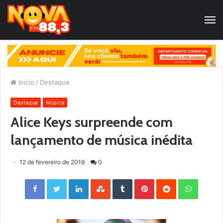
Início
/
Destaque
Destaque
Música
Alice Keys surpreende com
lançamento de música inédita
12 de fevereiro de 2019
0
Facebook
Twitter
LinkedIn
StumbleUpon
Tumblr
Pinterest
Reddit
WhatsApp