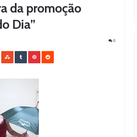
ra da promoção
o Dia”
0
LinkedIn
StumbleUpon
Tumblr
Pinterest
Reddit