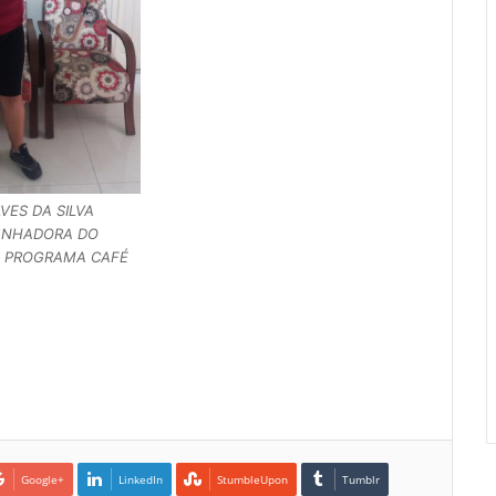
VES DA SILVA
ANHADORA DO
O PROGRAMA CAFÉ
Google+
LinkedIn
StumbleUpon
Tumblr