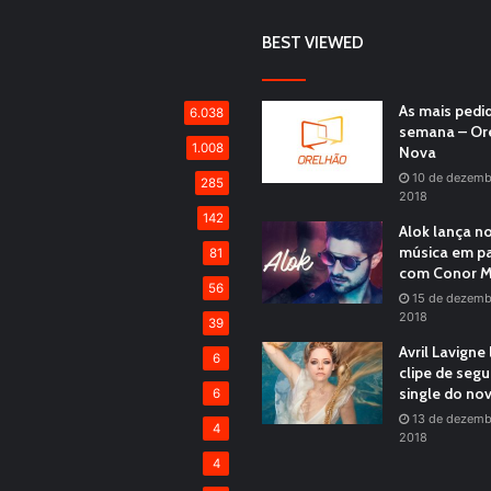
BEST VIEWED
As mais pedi
6.038
semana – Or
1.008
Nova
10 de dezemb
285
2018
142
Alok lança n
música em pa
81
com Conor M
56
15 de dezemb
2018
39
Avril Lavigne
6
clipe de seg
single do no
6
13 de dezemb
4
2018
4