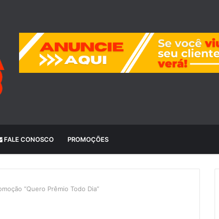
FALE CONOSCO
PROMOÇÕES
romoção “Quero Prêmio Todo Dia”