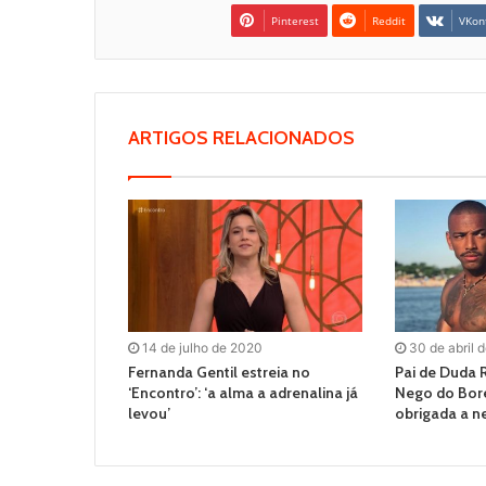
Pinterest
Reddit
VKon
ARTIGOS RELACIONADOS
14 de julho de 2020
30 de abril 
Fernanda Gentil estreia no
Pai de Duda 
‘Encontro’: ‘a alma a adrenalina já
Nego do Borel
levou’
obrigada a n