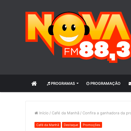
INÍCIO
PROGRAMAS
PROGRAMAÇÃO
Início
/
Café da Manhã
/
Confira a ganhadora da p
Café da Manhã
Destaque
Promoções