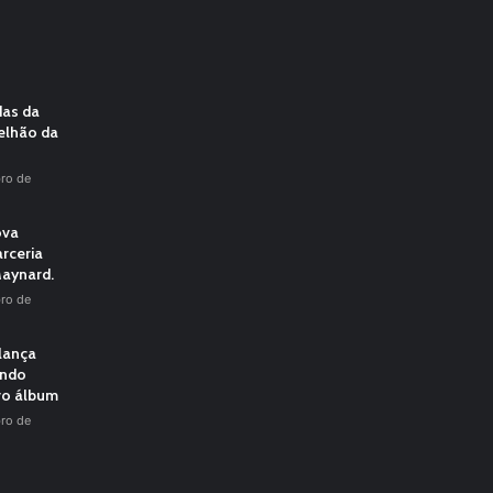
das da
elhão da
ro de
ova
rceria
aynard.
ro de
 lança
undo
vo álbum
ro de