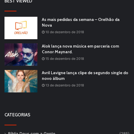
BEST VIEWED
As mais pedidas da semana – Orelhão da
Nova
10 de dezembro de 2018
Alok lança nova música em parceria com
Conor Maynard.
15 de dezembro de 2018
Avril Lavigne lança clipe de segundo single do
novo álbum
13 de dezembro de 2018
CATEGORIAS
Bíblia Deus com a Gente
(285)