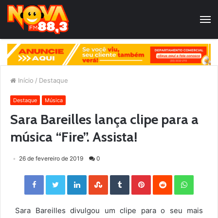
Início
/
Destaque
Destaque
Música
Sara Bareilles lança clipe para a
música “Fire”. Assista!
26 de fevereiro de 2019
0
Facebook
Twitter
LinkedIn
StumbleUpon
Tumblr
Pinterest
Reddit
WhatsApp
Sara Bareilles divulgou um clipe para o seu mais