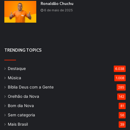
Ronaldão Chuchu
6 de maio de 2025
TRENDING TOPICS
Destaque
6.038
Música
1.008
Bíblia Deus com a Gente
285
Orelhão da Nova
142
Bom dia Nova
81
Sem categoria
56
Mais Brasil
39