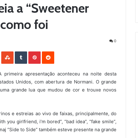
eia a “Sweetener
 como foi
0
LinkedIn
StumbleUpon
Tumblr
Pinterest
Reddit
 primeira apresentação aconteceu na noite desta
Estados Unidos, com abertura de Normani. O grande
 uma grande lua que mudou de cor e trouxe novos
inos e estreias ao vivo de faixas, principalmente, do
h you girlfriend, i’m bored”, “bad idea”, “fake smile”,
Minaj “Side to Side” também esteve presente na grande