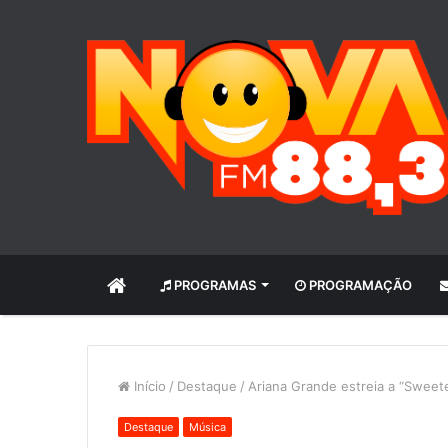
INÍCIO
PROGRAMAS
PROGRAMAÇÃO
Início
/
Destaque
/
Ariana Grande estreia a “Sweete
Destaque
Música