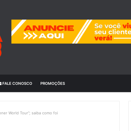
FALE CONOSCO
PROMOÇÕES
ner World Tour”; saiba como foi