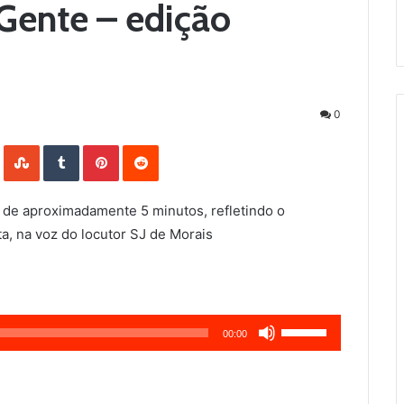
Gente – edição
0
LinkedIn
StumbleUpon
Tumblr
Pinterest
Reddit
 de aproximadamente 5 minutos, refletindo o
a, na voz do locutor SJ de Morais
Use
00:00
as
setas
para