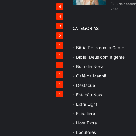
13 de dezemb
4
2018
4
3
CATEGORIAS
2
1
Bíblia Deus com a Gente
1
Bíblia, Deus com a gente
1
Bom dia Nova
1
Café da Manhã
1
Destaque
1
Estação Nova
Extra Light
Feira livre
Hora Extra
Locutores