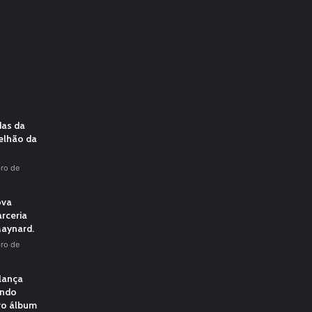
das da
elhão da
ro de
ova
rceria
aynard.
ro de
 lança
undo
vo álbum