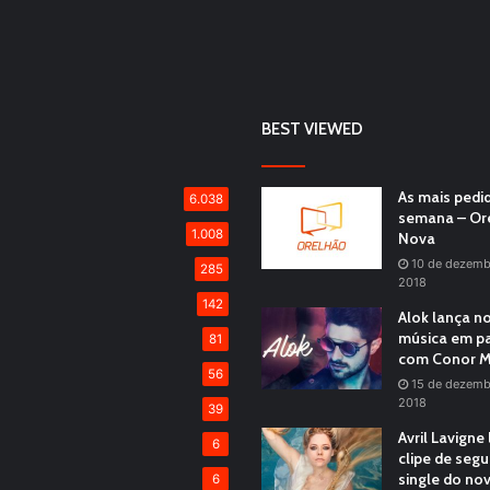
BEST VIEWED
As mais pedi
6.038
semana – Or
1.008
Nova
10 de dezemb
285
2018
142
Alok lança n
música em pa
81
com Conor M
56
15 de dezemb
2018
39
Avril Lavigne
6
clipe de seg
single do no
6