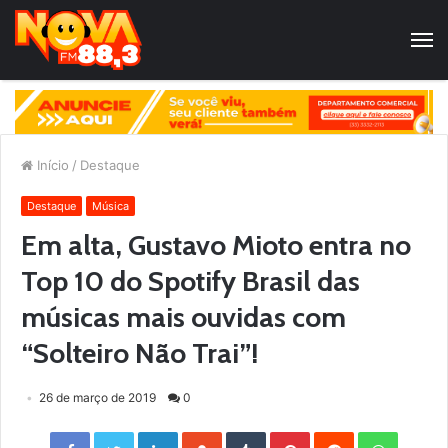
Início
/
Destaque
Destaque
Música
Em alta, Gustavo Mioto entra no
Top 10 do Spotify Brasil das
músicas mais ouvidas com
“Solteiro Não Trai”!
26 de março de 2019
0
Facebook
Twitter
LinkedIn
StumbleUpon
Tumblr
Pinterest
Reddit
WhatsApp