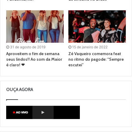
31 de agosto de 2019
15 de janeiro de 2022
Aproveitem o fim de semana
Zé Vaqueiro comemora feat
seus lindos!! Ao som da Maior
no ritmo do pagode: “Sempre
é claro! ❤
escutei”
OUÇA AGORA