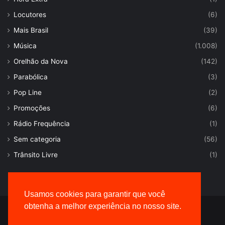
Locutores
(6)
Mais Brasil
(39)
Música
(1.008)
Orelhão da Nova
(142)
Parabólica
(3)
Pop Line
(2)
Promoções
(6)
Rádio Frequência
(1)
Sem categoria
(56)
Trânsito Livre
(1)
Usamos cookies para garantir que você
obtenha a melhor experiência no nosso site.
© Desenvolvido por |
VersaTec