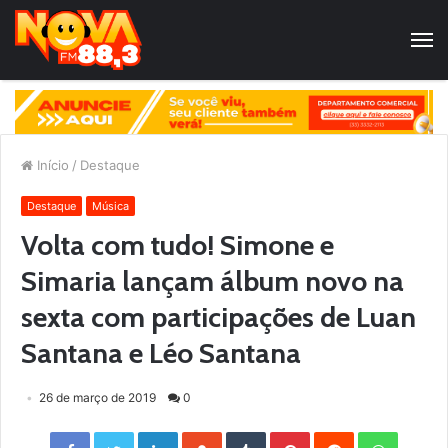
Início
/
Destaque
Destaque
Música
Volta com tudo! Simone e
Simaria lançam álbum novo na
sexta com participações de Luan
Santana e Léo Santana
26 de março de 2019
0
Facebook
Twitter
LinkedIn
StumbleUpon
Tumblr
Pinterest
Reddit
WhatsApp