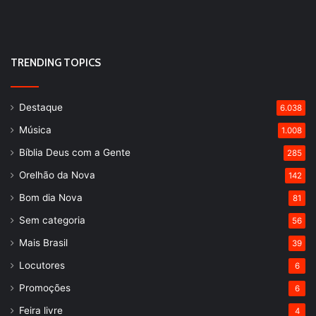
TRENDING TOPICS
Destaque
6.038
Música
1.008
Bíblia Deus com a Gente
285
Orelhão da Nova
142
Bom dia Nova
81
Sem categoria
56
Mais Brasil
39
Locutores
6
Promoções
6
Feira livre
4