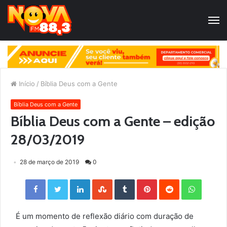
Início
/
Bíblia Deus com a Gente
Bíblia Deus com a Gente
Bíblia Deus com a Gente – edição
28/03/2019
28 de março de 2019
0
Facebook
Twitter
LinkedIn
StumbleUpon
Tumblr
Pinterest
Reddit
WhatsApp
É um momento de reflexão diário com duração de