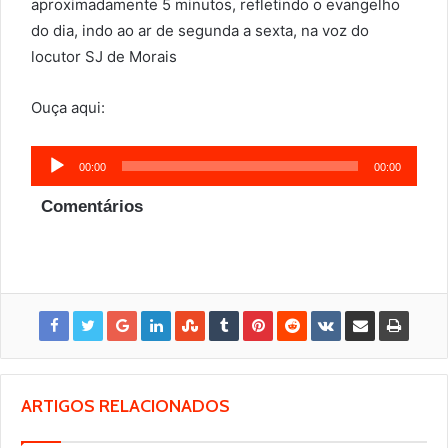
aproximadamente 5 minutos, refletindo o evangelho
do dia, indo ao ar de segunda a sexta, na voz do
locutor SJ de Morais
Ouça aqui:
Tocador
00:00
00:00
de
Comentários
áudio
ARTIGOS RELACIONADOS