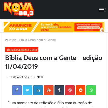
Início
/
Bíblia Deus com a Gente
Bíblia Deus com a Gente
Bíblia Deus com a Gente – edição
11/04/2019
11 de abril de 2019
0
Facebook
Twitter
LinkedIn
StumbleUpon
Tumblr
Pinterest
Reddit
WhatsApp
É um momento de reflexão diário com duração de