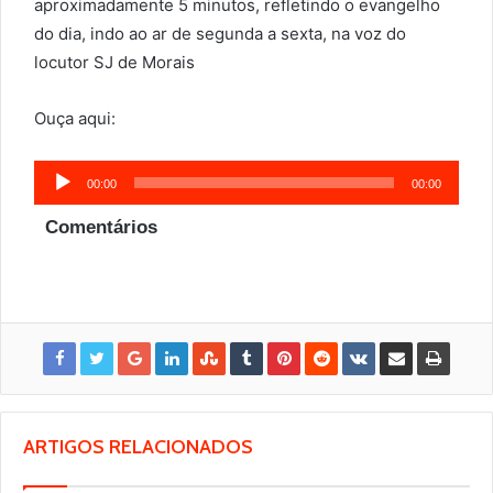
aproximadamente 5 minutos, refletindo o evangelho
do dia, indo ao ar de segunda a sexta, na voz do
locutor SJ de Morais
Ouça aqui:
Tocador
00:00
00:00
de
Comentários
áudio
ARTIGOS RELACIONADOS