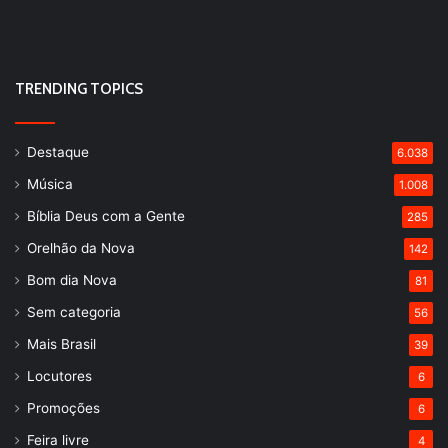
TRENDING TOPICS
Destaque
6.038
Música
1.008
Bíblia Deus com a Gente
285
Orelhão da Nova
142
Bom dia Nova
81
Sem categoria
56
Mais Brasil
39
Locutores
6
Promoções
6
Feira livre
4