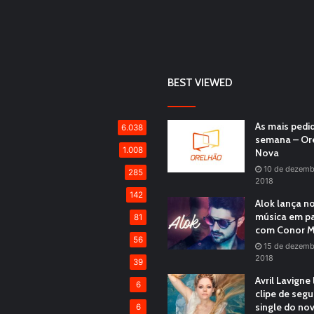
BEST VIEWED
As mais pedi
6.038
semana – Or
1.008
Nova
10 de dezemb
285
2018
142
Alok lança n
música em pa
81
com Conor M
56
15 de dezemb
2018
39
Avril Lavigne
6
clipe de seg
single do no
6