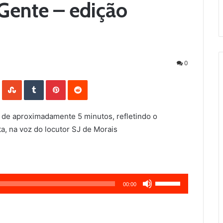
Gente – edição
0
LinkedIn
StumbleUpon
Tumblr
Pinterest
Reddit
 de aproximadamente 5 minutos, refletindo o
a, na voz do locutor SJ de Morais
Use
00:00
as
setas
para