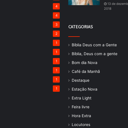
13 de dezemb
4
2018
4
3
CATEGORIAS
2
1
Bíblia Deus com a Gente
1
Bíblia, Deus com a gente
1
Bom dia Nova
1
Café da Manhã
1
Destaque
1
Estação Nova
Extra Light
Feira livre
Hora Extra
Locutores