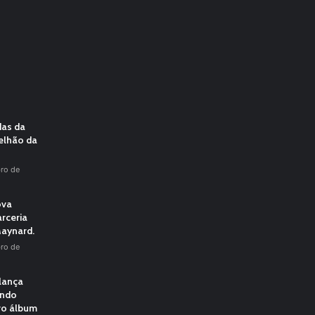
das da
elhão da
ro de
ova
rceria
aynard.
ro de
 lança
undo
vo álbum