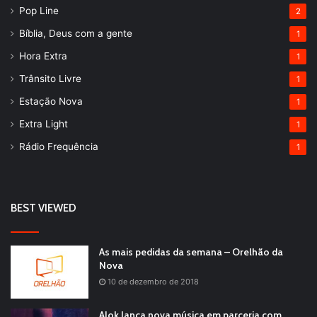
Pop Line
2
Bíblia, Deus com a gente
1
Hora Extra
1
Trânsito Livre
1
Estação Nova
1
Extra Light
1
Rádio Frequência
1
BEST VIEWED
As mais pedidas da semana – Orelhão da
Nova
10 de dezembro de 2018
Alok lança nova música em parceria com