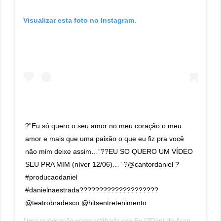
Visualizar esta foto no Instagram.
?”Eu só quero o seu amor no meu coração o meu
amor e mais que uma paixão o que eu fiz pra você
não mim deixe assim…”??EU SO QUERO UM VÍDEO
SEU PRA MIM (níver 12/06)…” ?@cantordaniel ?
#producaodaniel
#danielnaestrada????????????????????
@teatrobradesco @hitsentretenimento
Uma publicação compartilhada por
Fc I?Dani de Arapiraca-AL
(