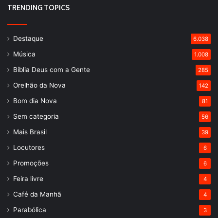
TRENDING TOPICS
Destaque
6.038
Música
1.008
Bíblia Deus com a Gente
285
Orelhão da Nova
142
Bom dia Nova
81
Sem categoria
56
Mais Brasil
39
Locutores
6
Promoções
6
Feira livre
4
Café da Manhã
4
Parabólica
3