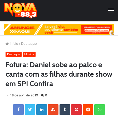
Início
/
Destaque
Destaque
Música
Fofura: Daniel sobe ao palco e
canta com as filhas durante show
em SP! Confira
18 de abril de 2019
0
Facebook
Twitter
LinkedIn
StumbleUpon
Tumblr
Pinterest
Reddit
WhatsApp