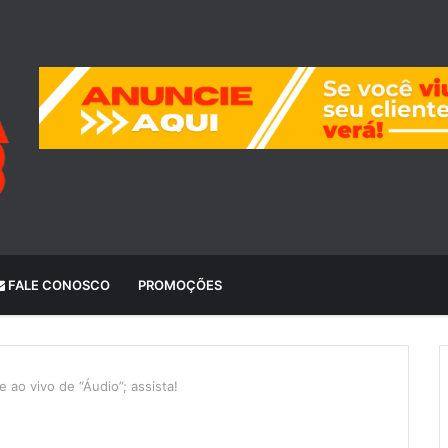
FALE CONOSCO
PROMOÇÕES
 ao vivo de “Áudio”; assista!