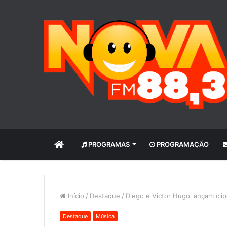
INÍCIO
PROGRAMAS
PROGRAMAÇÃO
Início
/
Destaque
/
Diego e Victor Hugo lançam clipe
Destaque
Música