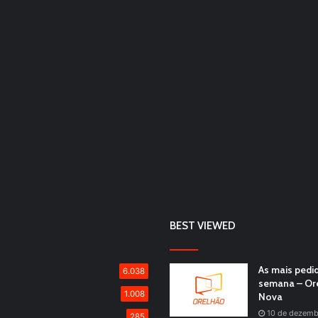
BEST VIEWED
As mais pedi
6.038
semana – Or
1.008
Nova
10 de dezemb
285