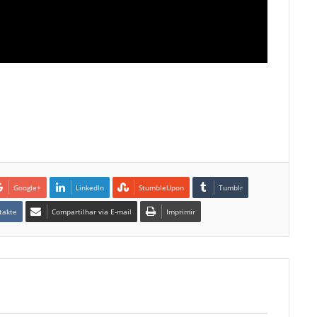
Google+
LinkedIn
StumbleUpon
Tumblr
takte
Compartilhar via E-mail
Imprimir