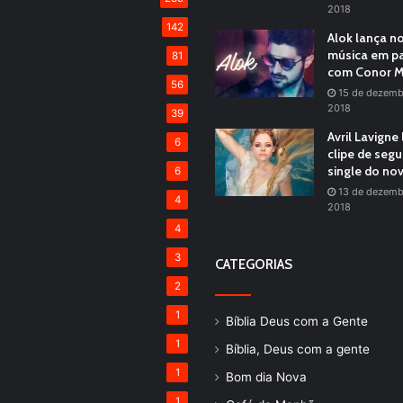
2018
142
Alok lança n
música em pa
81
com Conor M
56
15 de dezemb
2018
39
Avril Lavigne
6
clipe de seg
single do no
6
13 de dezemb
4
2018
4
3
CATEGORIAS
2
1
Bíblia Deus com a Gente
1
Bíblia, Deus com a gente
1
Bom dia Nova
1