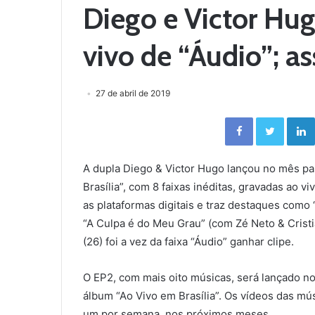
Diego e Victor Hug
vivo de “Áudio”; as
27 de abril de 2019
Facebook
Twitter
A dupla Diego & Victor Hugo lançou no mês pa
Brasília”, com 8 faixas inéditas, gravadas ao v
as plataformas digitais e traz destaques como
“A Culpa é do Meu Grau” (com Zé Neto & Cristia
(26) foi a vez da faixa “Áudio” ganhar clipe.
O EP2, com mais oito músicas, será lançado 
álbum “Ao Vivo em Brasília”. Os vídeos das mú
um por semana, nos próximos meses.