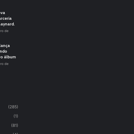
ova
rceria
aynard.
ro de
 lança
undo
vo álbum
ro de
(285)
(1)
(81)