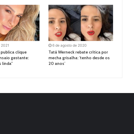
e 2021
6 de agosto de 2020
publica clique
Tatá Werneck rebate crítica por
nsaio gestante:
mecha grisalha: ‘tenho desde os
 linda”
20 anos’