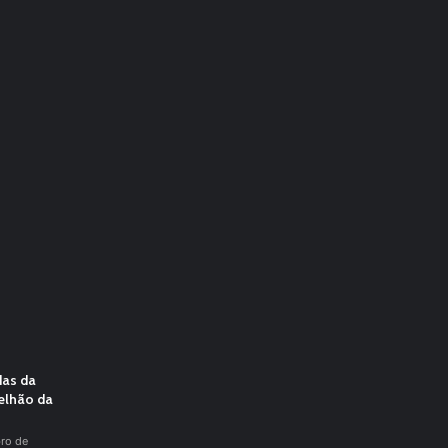
das da
elhão da
ro de