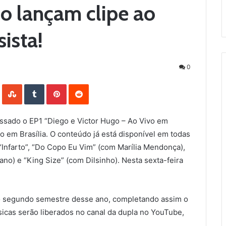
o lançam clipe ao
sista!
0
LinkedIn
StumbleUpon
Tumblr
Pinterest
Reddit
ssado o EP1 “Diego e Victor Hugo – Ao Vivo em
ivo em Brasília. O conteúdo já está disponível em todas
 “Infarto”, “Do Copo Eu Vim” (com Marília Mendonça),
no) e “King Size” (com Dilsinho). Nesta sexta-feira
no segundo semestre desse ano, completando assim o
sicas serão liberados no canal da dupla no YouTube,