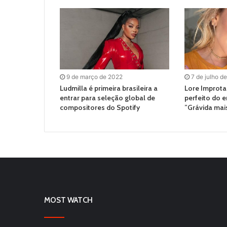
9 de março de 2022
7 de julho d
Ludmilla é primeira brasileira a
Lore Improta 
entrar para seleção global de
perfeito do e
compositores do Spotify
”Grávida mais
MOST WATCH