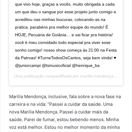
que vivo hoje, graças a vocês. muito obrigada a cada
um que deu o sangue por esse projeto junto comigo e
acreditou nas minhas loucuras, colocando-as na
prática. parabéns pra melhor equipe do mundo! É
HOJE, Pecuária de Goiânia… e vai ficar pra história!
você é meu convidado todo especial pra viver esse
sonho comigo! nosso show começa às 21:00 na Festa
da Patroas! #TurneTodosOsCantos, seja bem vinda! ♥️
@juniorcampi @tsmusicoficial @henrique_ba
Uma publicação compartilhada por
marilia mendonça
(@marili
Marília Mendonça, inclusive, fala sobre a nova fase na
carreira e na vida: “Passei a cuidar da saúde. Uma
nova Marilia Mendonça. Passei a cuidar mais da
saúde. Parei de fumar, estou bebendo menos. Minha
voz está melhor. Estou no melhor momento da minha