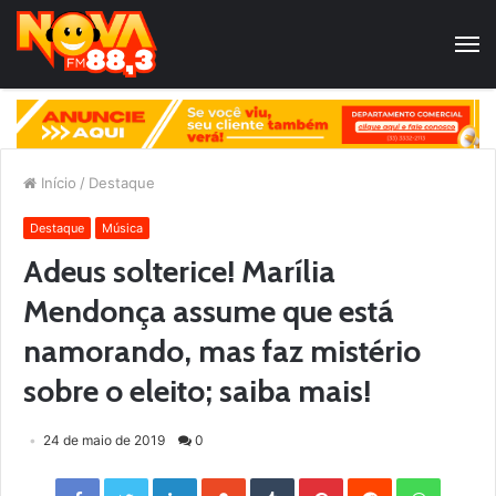
Início
/
Destaque
Destaque
Música
Adeus solterice! Marília
Mendonça assume que está
namorando, mas faz mistério
sobre o eleito; saiba mais!
24 de maio de 2019
0
Facebook
Twitter
LinkedIn
StumbleUpon
Tumblr
Pinterest
Reddit
WhatsApp