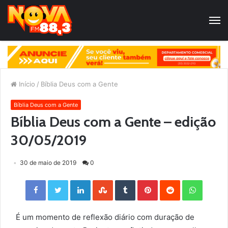
Início
/
Bíblia Deus com a Gente
Bíblia Deus com a Gente
Bíblia Deus com a Gente – edição
30/05/2019
30 de maio de 2019
0
Facebook
Twitter
LinkedIn
StumbleUpon
Tumblr
Pinterest
Reddit
WhatsApp
É um momento de reflexão diário com duração de