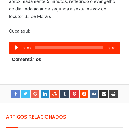
aproximadamente 5 minutos, refletindo o evangelho
do dia, indo ao ar de segunda a sexta, na voz do
locutor SJ de Morais
Ouça aqui:
Tocador
00:00
00:00
de
Comentários
áudio
ARTIGOS RELACIONADOS