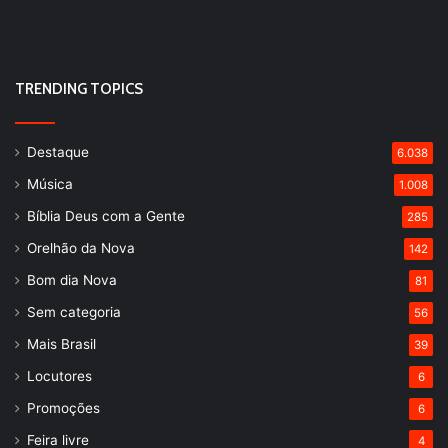
TRENDING TOPICS
Destaque
6.038
Música
1.008
Bíblia Deus com a Gente
285
Orelhão da Nova
142
Bom dia Nova
81
Sem categoria
56
Mais Brasil
39
Locutores
6
Promoções
6
Feira livre
4