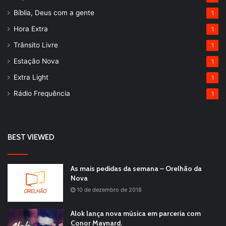
Bíblia, Deus com a gente
1
Hora Extra
1
Trânsito Livre
1
Estação Nova
1
Extra Light
1
Rádio Frequência
1
BEST VIEWED
As mais pedidas da semana – Orelhão da
Nova
10 de dezembro de 2018
Alok lança nova música em parceria com
Conor Maynard.