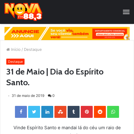
Início
/
Destaque
Destaque
31 de Maio | Dia do Espírito
Santo.
31 de maio de 2019
0
Facebook
Twitter
LinkedIn
StumbleUpon
Tumblr
Pinterest
Reddit
WhatsApp
Vinde Espírito Santo e mandai lá do céu um raio de