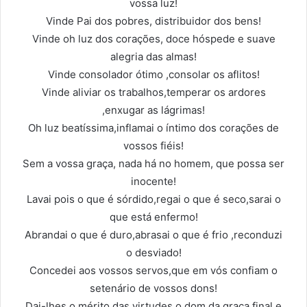
vossa luz!
Vinde Pai dos pobres, distribuidor dos bens!
Vinde oh luz dos corações, doce hóspede e suave
alegria das almas!
Vinde consolador ótimo ,consolar os aflitos!
Vinde aliviar os trabalhos,temperar os ardores
,enxugar as lágrimas!
Oh luz beatíssima,inflamai o íntimo dos corações de
vossos fiéis!
Sem a vossa graça, nada há no homem, que possa ser
inocente!
Lavai pois o que é sórdido,regai o que é seco,sarai o
que está enfermo!
Abrandai o que é duro,abrasai o que é frio ,reconduzi
o desviado!
Concedei aos vossos servos,que em vós confiam o
setenário de vossos dons!
Dai-lhes o mérito das virtudes,o dom da graça final e