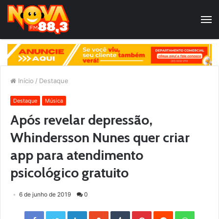
Início
/
Destaque
Destaque
Música
Após revelar depressão,
Whindersson Nunes quer criar
app para atendimento
psicológico gratuito
6 de junho de 2019
0
Facebook
Twitter
LinkedIn
StumbleUpon
Tumblr
Pinterest
Reddit
WhatsApp