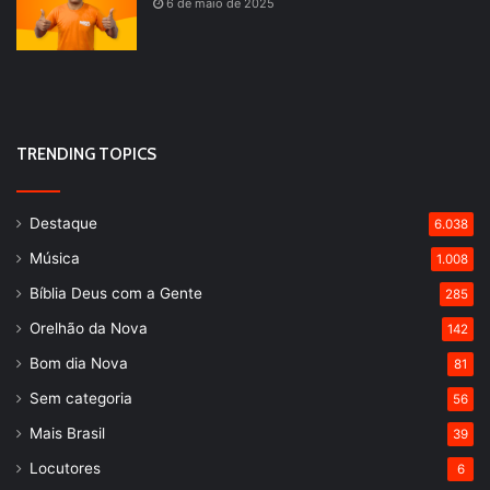
6 de maio de 2025
TRENDING TOPICS
Destaque
6.038
Música
1.008
Bíblia Deus com a Gente
285
Orelhão da Nova
142
Bom dia Nova
81
Sem categoria
56
Mais Brasil
39
Locutores
6