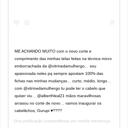
ME ACHANDO MUITO com o novo corte e
comprimento das minhas telas feitas na técnica micro
emborrachada da @vitrinedamulhergo… sou
apaixonada neles pq sempre apostam 100% das
fichas nas minhas mudanças… curto, médio, longo…
com @vitrinedamulhergo tu pode ter o cabelo que
quiser viu… @alberthleal21 mãos maravilhosas
arrasou no corte de novo… vamos inaugurar os
cabelitchos, Gurupi ♥️????
Uma publicação compartilhada por
marilia mendonça
(@marili