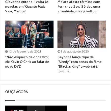
Giovanna Antonelli volta às
Maiara afasta término com
novelas em ‘Quanto Mais
Fernando Zor: ‘Só deu uma
Vida, Melhor’
arranhada, mas já voltou’
13 de fevereiro de 2021
1 de agosto de 2020
“Não esqueço de onde vim”,
Beyoncé lança clipe de
diz Kevin O Chris ao falar de
“Alredy” com cenas do filme
novo DVD
“Black is King” e web vai à
loucura
OUÇA AGORA