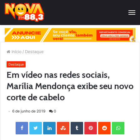
Início
/
Destaque
Destaque
Em vídeo nas redes sociais,
Marília Mendonça exibe seu novo
corte de cabelo
6 de junho de 2019
0
Facebook
Twitter
LinkedIn
StumbleUpon
Tumblr
Pinterest
Reddit
WhatsApp