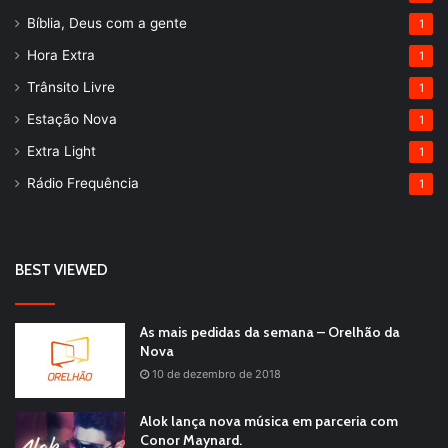
Bíblia, Deus com a gente
1
Hora Extra
1
Trânsito Livre
1
Estação Nova
1
Extra Light
1
Rádio Frequência
1
BEST VIEWED
As mais pedidas da semana – Orelhão da
Nova
10 de dezembro de 2018
Alok lança nova música em parceria com
Conor Maynard.