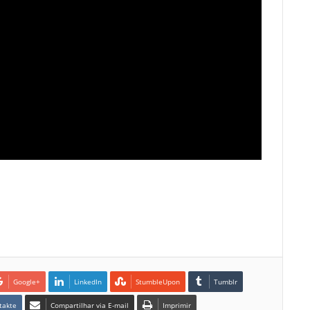
Google+
LinkedIn
StumbleUpon
Tumblr
takte
Compartilhar via E-mail
Imprimir