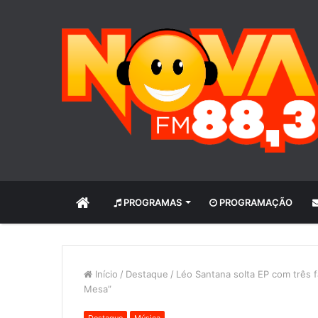
INÍCIO
PROGRAMAS
PROGRAMAÇÃO
Início
/
Destaque
/
Léo Santana solta EP com três f
Mesa”