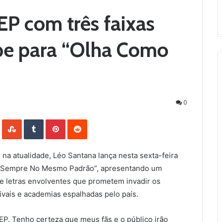
EP com três faixas
ipe para “Olha Como
0
LinkedIn
StumbleUpon
Tumblr
Pinterest
Reddit
 na atualidade, Léo Santana lança nesta sexta-feira
De Sempre No Mesmo Padrão”, apresentando um
s e letras envolventes que prometem invadir os
tivais e academias espalhadas pelo país.
 EP. Tenho certeza que meus fãs e o público irão