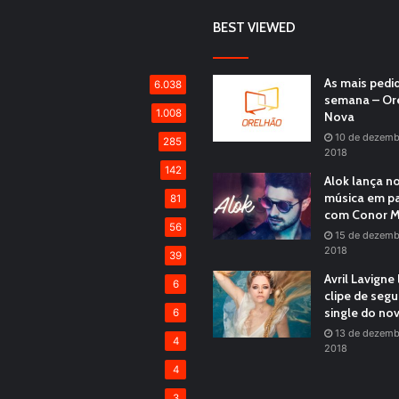
BEST VIEWED
As mais pedi
6.038
semana – Or
1.008
Nova
10 de dezemb
285
2018
142
Alok lança n
música em pa
81
com Conor M
56
15 de dezemb
2018
39
Avril Lavigne
6
clipe de seg
single do no
6
13 de dezemb
4
2018
4
3