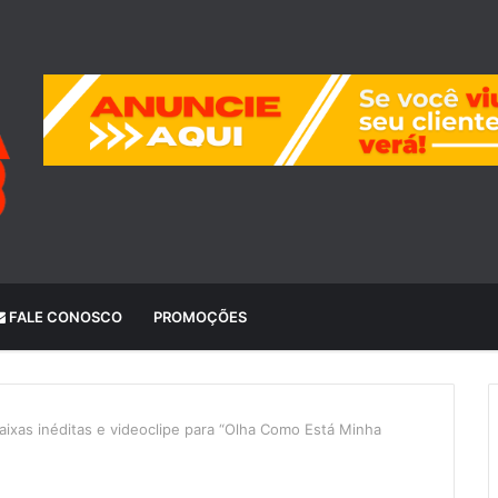
FALE CONOSCO
PROMOÇÕES
aixas inéditas e videoclipe para “Olha Como Está Minha