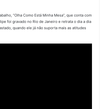
trabalho, “Olha Como Está Minha Mesa”, que conta com
ipe foi gravado no Rio de Janeiro e retrata o dia a dia
stado, quando ele já não suporta mais as atitudes