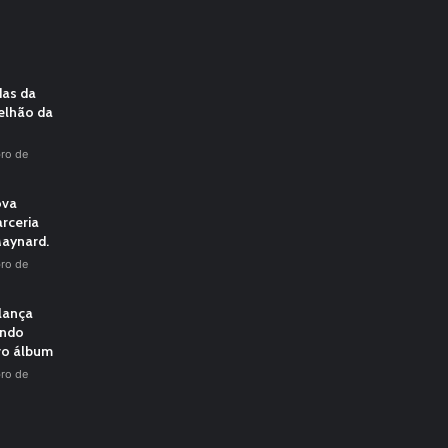
das da
elhão da
ro de
ova
rceria
aynard.
ro de
 lança
undo
vo álbum
ro de