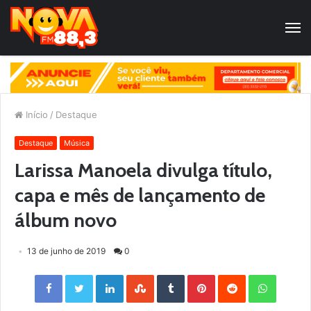
Início
/
Destaque
Destaque
Música
Larissa Manoela divulga título,
capa e mês de lançamento de
álbum novo
13 de junho de 2019
0
Facebook
Twitter
LinkedIn
StumbleUpon
Tumblr
Pinterest
Reddit
WhatsApp