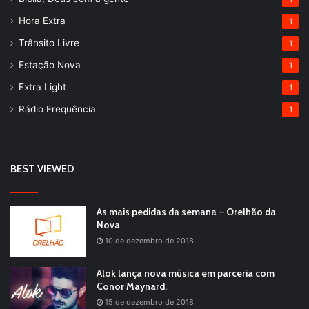
Hora Extra
1
Trânsito Livre
1
Estação Nova
1
Extra Light
1
Rádio Frequência
1
BEST VIEWED
As mais pedidas da semana – Orelhão da
Nova
10 de dezembro de 2018
Alok lança nova música em parceria com
Conor Maynard.
15 de dezembro de 2018