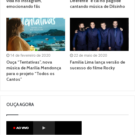
vida no Instagram,
Diferente” e cai no pagode
emocionando fãs
cantando música de Dilsinho
14 de fevereiro de 2020
22 de maio de 2020
Ouça “Tentativas”, nova
Família Lima lança versão de
música de Marília Mendonça
sucesso do filme Rocky
para o projeto “Todos os
Cantos”
OUÇA AGORA