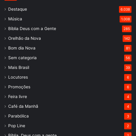
Destaque
6.038
Música
1.008
Bíblia Deus com a Gente
285
Orelhão da Nova
142
Bom dia Nova
81
Sem categoria
56
Mais Brasil
39
Locutores
6
Promoções
6
Feira livre
4
Café da Manhã
4
Parabólica
3
Pop Line
2
Bíblia, Deus com a gente
1