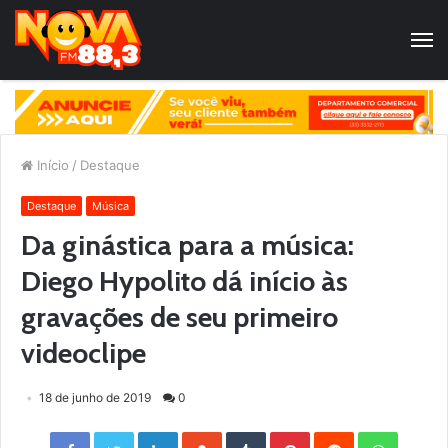
Início
/
Destaque
Destaque
Música
Da ginástica para a música:
Diego Hypolito dá início às
gravações de seu primeiro
videoclipe
18 de junho de 2019
0
Facebook
Twitter
LinkedIn
StumbleUpon
Tumblr
Pinterest
Reddit
WhatsApp