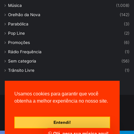
Música
(1.008)
Orelhão da Nova
(142)
Parabólica
(3)
Pop Line
(2)
Promoções
(6)
Rádio Frequência
(1)
Sem categoria
(56)
Trânsito Livre
(1)
Usamos cookies para garantir que você
obtenha a melhor experiência no nosso site.
© Desenvolvido por |
VersaTec
Entendi!
Olá, peça sua música aqui!