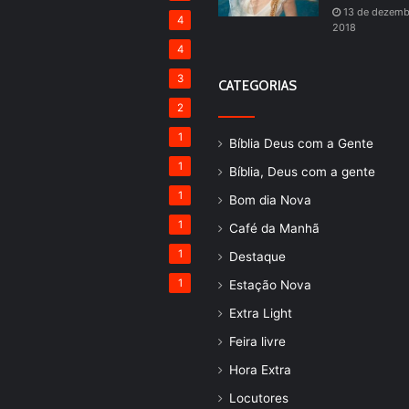
13 de dezemb
4
2018
4
3
CATEGORIAS
2
1
Bíblia Deus com a Gente
1
Bíblia, Deus com a gente
1
Bom dia Nova
1
Café da Manhã
1
Destaque
1
Estação Nova
Extra Light
Feira livre
Hora Extra
Locutores