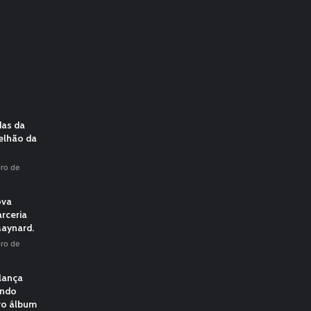
das da
elhão da
ro de
ova
rceria
aynard.
ro de
 lança
undo
vo álbum