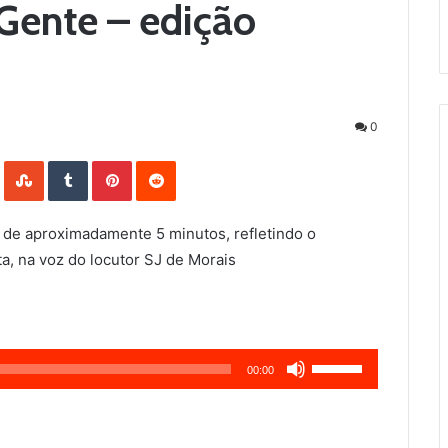
Gente – edição
0
LinkedIn
StumbleUpon
Tumblr
Pinterest
Reddit
 de aproximadamente 5 minutos, refletindo o
a, na voz do locutor SJ de Morais
Use
00:00
as
setas
para