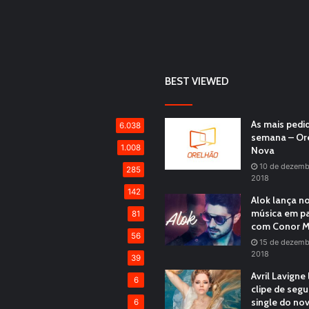
BEST VIEWED
As mais pedi
6.038
semana – Or
1.008
Nova
10 de dezemb
285
2018
142
Alok lança n
música em pa
81
com Conor M
56
15 de dezemb
2018
39
Avril Lavigne
6
clipe de seg
single do no
6