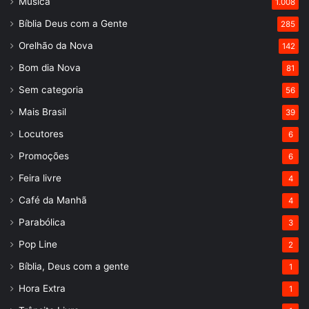
Música
1.008
Bíblia Deus com a Gente
285
Orelhão da Nova
142
Bom dia Nova
81
Sem categoria
56
Mais Brasil
39
Locutores
6
Promoções
6
Feira livre
4
Café da Manhã
4
Parabólica
3
Pop Line
2
Bíblia, Deus com a gente
1
Hora Extra
1