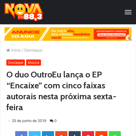
Início
/
Destaque
Destaque
Música
O duo OutroEu lança o EP
“Encaixe” com cinco faixas
autorais nesta próxima sexta-
feira
25 de junho de 2019
0
Facebook
Twitter
LinkedIn
StumbleUpon
Tumblr
Pinterest
Reddit
WhatsApp