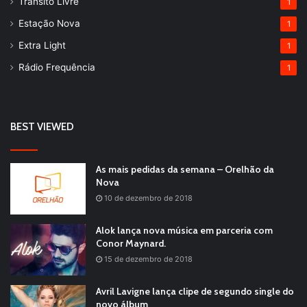
Trânsito Livre
1
Estação Nova
1
Extra Light
1
Rádio Frequência
1
BEST VIEWED
As mais pedidas da semana – Orelhão da
Nova
10 de dezembro de 2018
Alok lança nova música em parceria com
Conor Maynard.
15 de dezembro de 2018
Avril Lavigne lança clipe de segundo single do
novo álbum