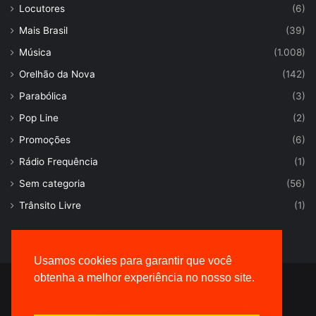
Locutores
(6)
Mais Brasil
(39)
Música
(1.008)
Orelhão da Nova
(142)
Parabólica
(3)
Pop Line
(2)
Promoções
(6)
Rádio Frequência
(1)
Sem categoria
(56)
Trânsito Livre
(1)
Usamos cookies para garantir que você
obtenha a melhor experiência no nosso site.
© Desenvolvido por |
VersaTec