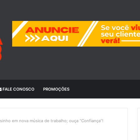
FALE CONOSCO
PROMOÇÕES
sinho em nova música de trabalho; ouça “Confiança”!