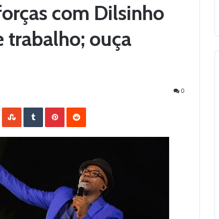
orças com Dilsinho
 trabalho; ouça
0
LinkedIn
StumbleUpon
Tumblr
Pinterest
Reddit