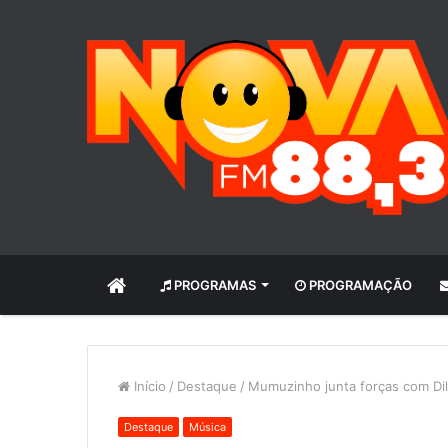
INÍCIO
PROGRAMAS
PROGRAMAÇÃO
Início
/
Destaque
/
Mumuzinho junta forças com Dil
Destaque
Música