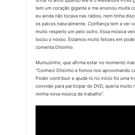
tinha 16 anos quando ele e o Alexandre Pires 
tem um coração gigante e me ensinou muita c
eu ainda não tocava nas rádios, nem tinha dis
os palcos naturalmente. Confiança tem a ver c
muito respeito um pelo outro. Essa música vei
tocou o nosso. Estamos muito felizes em pode
comenta Dilsinho.
Mumuzinho, que afirma estar no momento mais 
“Conheci Dilsinho e fomos nos aproximando ca
Poder contribuir e ajudá-lo no início foi uma t
convidei para participar do DVD, queria muito 
minha nova música de trabalho”.