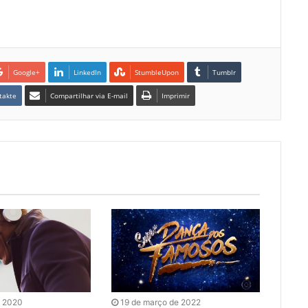
Google+
LinkedIn
StumbleUpon
Tumblr
takte
Compartilhar via E-mail
Imprimir
e 2020
19 de março de 2022