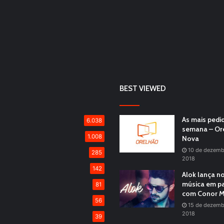
BEST VIEWED
As mais pedi
6.038
semana – Or
1.008
Nova
10 de dezemb
285
2018
142
Alok lança n
música em pa
81
com Conor M
56
15 de dezemb
2018
39