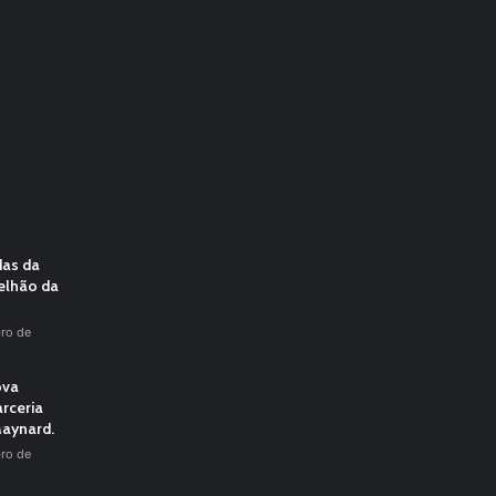
das da
elhão da
ro de
ova
rceria
aynard.
ro de