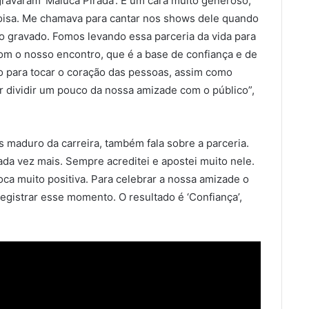
gravaram ‘Maluca Pirada’. É um cara muito generoso,
oisa. Me chamava para cantar nos shows dele quando
co gravado. Fomos levando essa parceria da vida para
om o nosso encontro, que é a base de confiança e de
o para tocar o coração das pessoas, assim como
r dividir um pouco da nossa amizade com o público”,
maduro da carreira, também fala sobre a parceria.
da vez mais. Sempre acreditei e apostei muito nele.
roca muito positiva. Para celebrar a nossa amizade o
registrar esse momento. O resultado é ‘Confiança’,