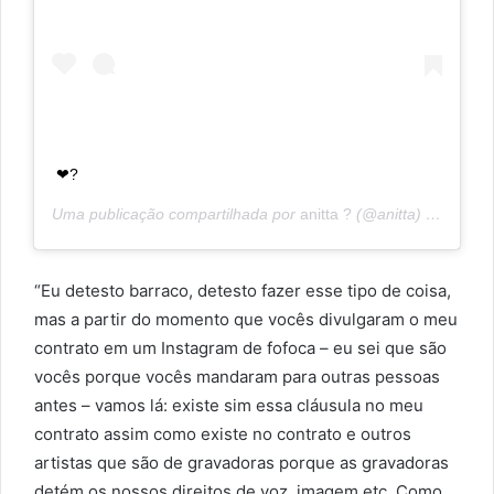
❤?
Uma publicação compartilhada por
anitta ?
(@anitta) em
30 de
“Eu detesto barraco, detesto fazer esse tipo de coisa,
mas a partir do momento que vocês divulgaram o meu
contrato em um Instagram de fofoca – eu sei que são
vocês porque vocês mandaram para outras pessoas
antes – vamos lá: existe sim essa cláusula no meu
contrato assim como existe no contrato e outros
artistas que são de gravadoras porque as gravadoras
detém os nossos direitos de voz, imagem etc. Como