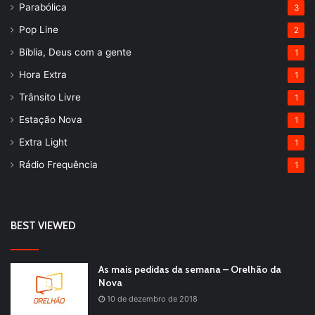
Parabólica
3
Pop Line
2
Bíblia, Deus com a gente
1
Hora Extra
1
Trânsito Livre
1
Estação Nova
1
Extra Light
1
Rádio Frequência
1
BEST VIEWED
As mais pedidas da semana – Orelhão da
Nova
10 de dezembro de 2018