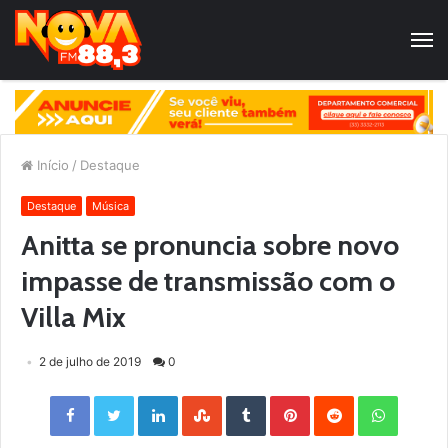
Início
/
Destaque
Destaque
Música
Anitta se pronuncia sobre novo
impasse de transmissão com o
Villa Mix
2 de julho de 2019
0
Facebook
Twitter
LinkedIn
StumbleUpon
Tumblr
Pinterest
Reddit
WhatsApp