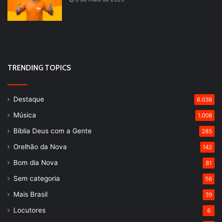
TRENDING TOPICS
Destaque
6.038
Música
1.008
Bíblia Deus com a Gente
285
Orelhão da Nova
142
Bom dia Nova
81
Sem categoria
56
Mais Brasil
39
Locutores
6