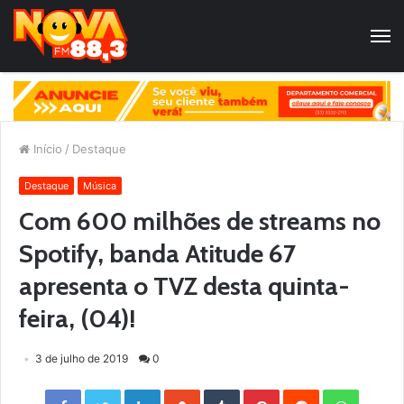
Início
/
Destaque
Destaque
Música
Com 600 milhões de streams no
Spotify, banda Atitude 67
apresenta o TVZ desta quinta-
feira, (04)!
3 de julho de 2019
0
Facebook
Twitter
LinkedIn
StumbleUpon
Tumblr
Pinterest
Reddit
WhatsApp