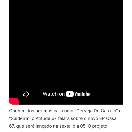
Conhecidos por músicas como “Cerveja De Garrafa” e
“Saideira”, o Atitude 67 falará sobre o novo EP Casa
67, que será lançado na sexta, dia 05. O projeto