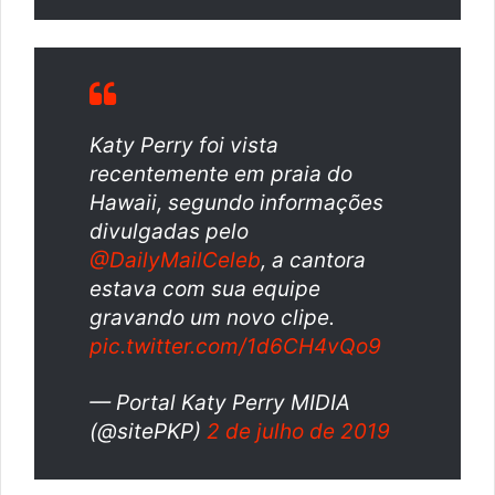
Katy Perry foi vista
recentemente em praia do
Hawaii, segundo informações
divulgadas pelo
@DailyMailCeleb
, a cantora
estava com sua equipe
gravando um novo clipe.
pic.twitter.com/1d6CH4vQo9
— Portal Katy Perry MIDIA
(@sitePKP)
2 de julho de 2019