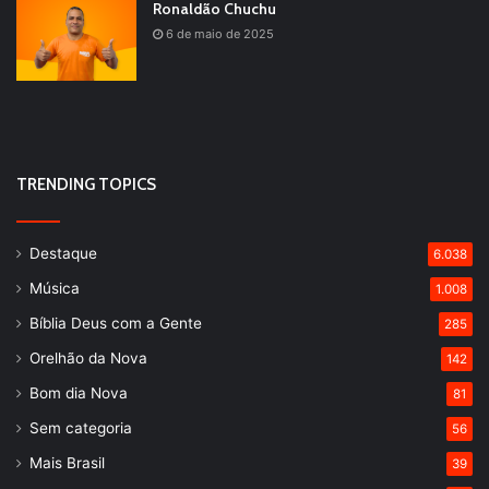
Ronaldão Chuchu
6 de maio de 2025
TRENDING TOPICS
Destaque
6.038
Música
1.008
Bíblia Deus com a Gente
285
Orelhão da Nova
142
Bom dia Nova
81
Sem categoria
56
Mais Brasil
39