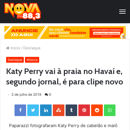
Início
/
Destaque
Destaque
Música
Katy Perry vai à praia no Havaí e,
segundo jornal, é para clipe novo
3 de julho de 2019
0
Facebook
Twitter
LinkedIn
StumbleUpon
Tumblr
Pinterest
Reddit
WhatsApp
Paparazzi fotografaram Katy Perry de cabelão e maiô