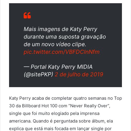
Mais imagens de Katy Perry
durante uma suposta gravação
de um novo vídeo clipe.
pic.twitter.com/VBFDCInNfm
— Portal Katy Perry MIDIA
(@sitePKP)
2 de julho de 2019
Katy Perry acaba de completar quatro semanas no Top
30 da Billboard Hot 100 com “Never Really Over”,
single que foi muito elogiado pela imprensa
americana. Quando é perguntada sobre álbum, ela
explica que está mais focada em lançar single por