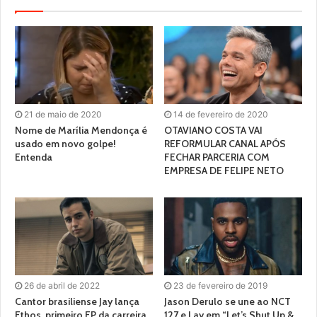
21 de maio de 2020
14 de fevereiro de 2020
Nome de Marília Mendonça é
OTAVIANO COSTA VAI
usado em novo golpe!
REFORMULAR CANAL APÓS
Entenda
FECHAR PARCERIA COM
EMPRESA DE FELIPE NETO
26 de abril de 2022
23 de fevereiro de 2019
Cantor brasiliense Jay lança
Jason Derulo se une ao NCT
Ethos, primeiro EP da carreira
127 e Lay em “Let’s Shut Up &