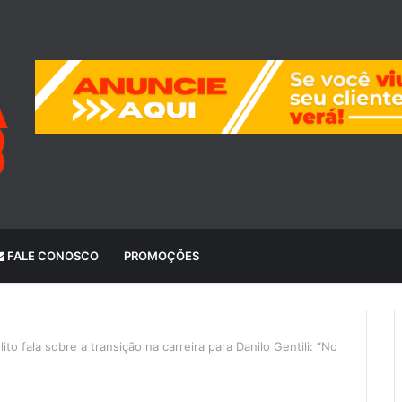
FALE CONOSCO
PROMOÇÕES
ito fala sobre a transição na carreira para Danilo Gentili: “No