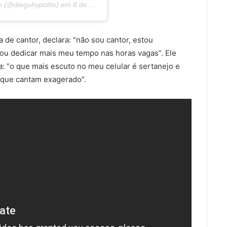
o
(@diegohypolito) em
8 de Jul, 2019 às 1:28 PDT
a de cantor, declara: “não sou cantor, estou
ou dedicar mais meu tempo nas horas vagas”. Ele
za: “o que mais escuto no meu celular é sertanejo e
 que cantam exagerado”.