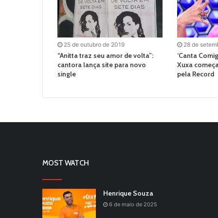
25 de outubro de 2019
28 de setem
“Anitta traz seu amor de volta”:
‘Canta Comig
cantora lança site para novo
Xuxa começa 
single
pela Record
MOST WATCH
Henrique Souza
6 de maio de 2025