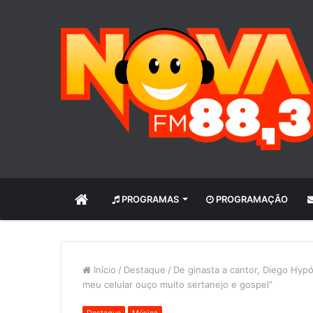
INÍCIO
PROGRAMAS
PROGRAMAÇÃO
Início
/
Destaque
/
De ginasta a cantor, Diego Hypól
meu celular ouço muito sertanejo e gospel”