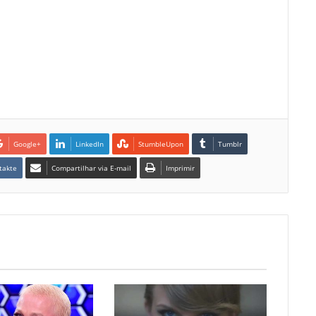
Google+
LinkedIn
StumbleUpon
Tumblr
takte
Compartilhar via E-mail
Imprimir