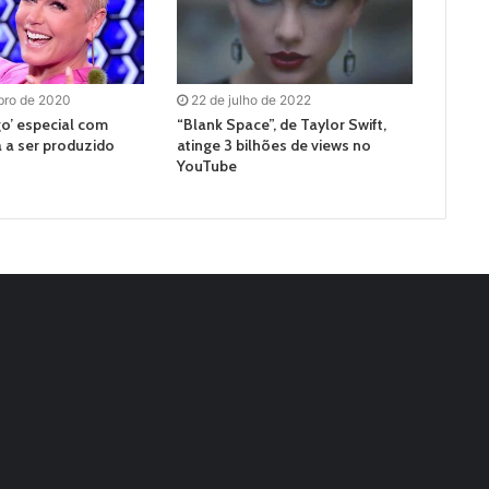
bro de 2020
22 de julho de 2022
o’ especial com
“Blank Space”, de Taylor Swift,
a ser produzido
atinge 3 bilhões de views no
YouTube