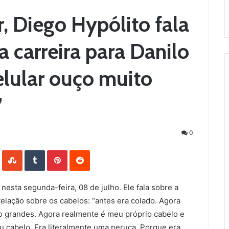
r, Diego Hypólito fala
a carreira para Danilo
elular ouço muito
”
0
LinkedIn
StumbleUpon
Tumblr
Pinterest
Reddit
nesta segunda-feira, 08 de julho. Ele fala sobre a
velação sobre os cabelos: “antes era colado. Agora
o grandes. Agora realmente é meu próprio cabelo e
u cabelo. Era literalmente uma peruca. Porque era