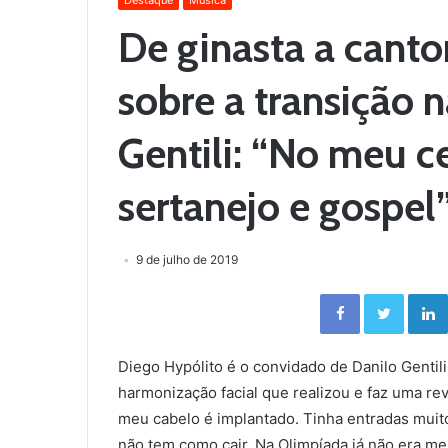
Destaque
Música
De ginasta a canto
sobre a transição n
Gentili: “No meu c
sertanejo e gospel
9 de julho de 2019
Facebook
Twitter
Diego Hypólito é o convidado de Danilo Gentili 
harmonização facial que realizou e faz uma re
meu cabelo é implantado. Tinha entradas muit
não tem como cair. Na Olimpíada já não era me