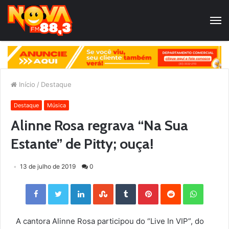
Início
/
Destaque
Destaque
Música
Alinne Rosa regrava “Na Sua
Estante” de Pitty; ouça!
13 de julho de 2019
0
Facebook
Twitter
LinkedIn
StumbleUpon
Tumblr
Pinterest
Reddit
WhatsApp
A cantora Alinne Rosa participou do “Live In VIP”, do