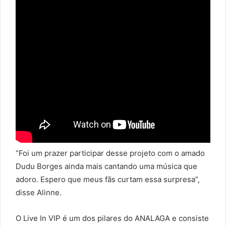
“Foi um prazer participar desse projeto com o amado
Dudu Borges ainda mais cantando uma música que
adoro. Espero que meus fãs curtam essa surpresa”,
disse Alinne.
O Live In VIP é um dos pilares do ANALAGA e consiste