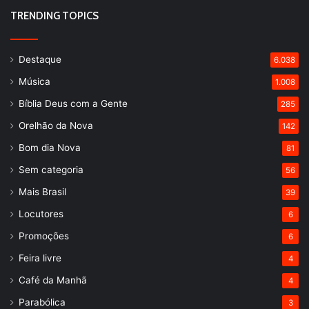
TRENDING TOPICS
Destaque
6.038
Música
1.008
Bíblia Deus com a Gente
285
Orelhão da Nova
142
Bom dia Nova
81
Sem categoria
56
Mais Brasil
39
Locutores
6
Promoções
6
Feira livre
4
Café da Manhã
4
Parabólica
3