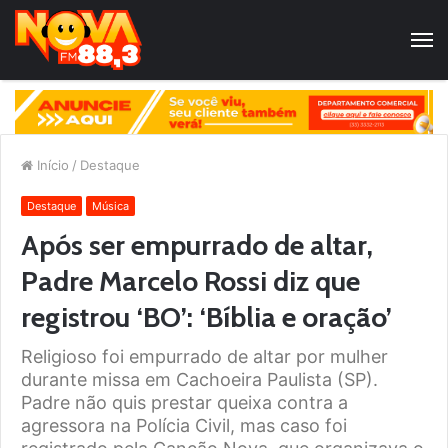
Início
/
Destaque
Destaque
Música
Após ser empurrado de altar,
Padre Marcelo Rossi diz que
registrou ‘BO’: ‘Bíblia e oração’
Religioso foi empurrado de altar por mulher
durante missa em Cachoeira Paulista (SP).
Padre não quis prestar queixa contra a
agressora na Polícia Civil, mas caso foi