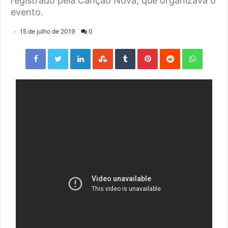
registrado pela Canção Nova, que organizava o
evento.
15 de julho de 2019
0
Facebook
Twitter
LinkedIn
StumbleUpon
Tumblr
Pinterest
Reddit
WhatsApp