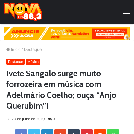
Início
/
Destaque
Destaque
Música
Ivete Sangalo surge muito
forrozeira em música com
Adelmário Coelho; ouça “Anjo
Querubim”!
20 de julho de 2019
0
Facebook
Twitter
LinkedIn
StumbleUpon
Tumblr
Pinterest
Reddit
WhatsApp