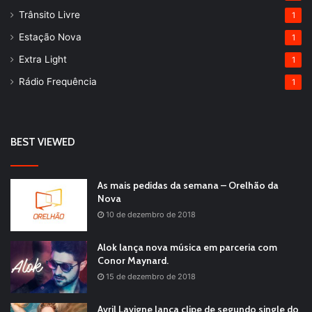
Trânsito Livre
1
Estação Nova
1
Extra Light
1
Rádio Frequência
1
BEST VIEWED
As mais pedidas da semana – Orelhão da
Nova
10 de dezembro de 2018
Alok lança nova música em parceria com
Conor Maynard.
15 de dezembro de 2018
Avril Lavigne lança clipe de segundo single do