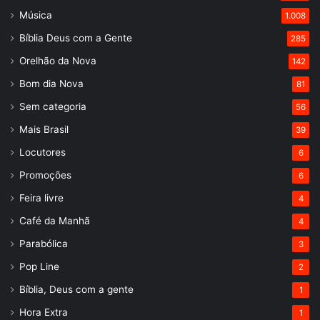
Música
1.008
Bíblia Deus com a Gente
285
Orelhão da Nova
142
Bom dia Nova
81
Sem categoria
56
Mais Brasil
39
Locutores
6
Promoções
6
Feira livre
4
Café da Manhã
4
Parabólica
3
Pop Line
2
Bíblia, Deus com a gente
1
Hora Extra
1