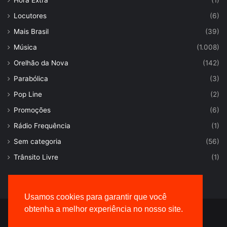
Hora Extra
(1)
Locutores
(6)
Mais Brasil
(39)
Música
(1.008)
Orelhão da Nova
(142)
Parabólica
(3)
Pop Line
(2)
Promoções
(6)
Rádio Frequência
(1)
Sem categoria
(56)
Trânsito Livre
(1)
Usamos cookies para garantir que você
obtenha a melhor experiência no nosso site.
© Desenvolvido por |
VersaTec