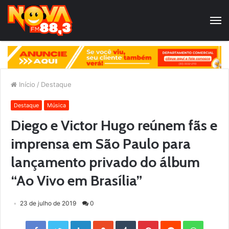
Início
/
Destaque
Destaque
Música
Diego e Victor Hugo reúnem fãs e
imprensa em São Paulo para
lançamento privado do álbum
“Ao Vivo em Brasília”
23 de julho de 2019
0
Facebook
Twitter
LinkedIn
StumbleUpon
Tumblr
Pinterest
Reddit
WhatsApp