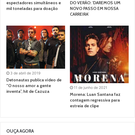
espectadores simultâneos e
DO VERÃO: ‘DAREMOS UM
mil toneladas para doação
NOVO PASSO EM NOSSA
CARREIRA’
3 de abril de 2019
Detonautas publica vídeo de
“O nosso amor a gente
11 de junho de 2021
inventa”, hit de Cazuza
Morena: Luan Santana faz
contagem regressiva para
estreia de clipe
OUÇA AGORA