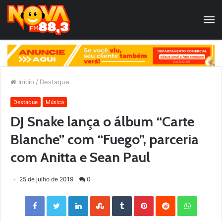
Início
/
Destaque
Destaque
Música
DJ Snake lança o álbum “Carte
Blanche” com “Fuego”, parceria
com Anitta e Sean Paul
25 de julho de 2019
0
Facebook
Twitter
LinkedIn
StumbleUpon
Tumblr
Pinterest
Reddit
WhatsApp