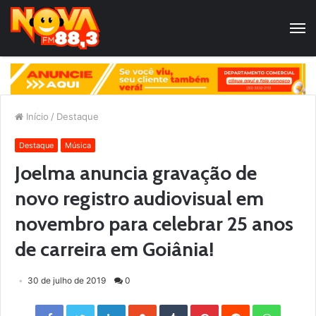
Início
/
Destaque
Destaque
Música
Joelma anuncia gravação de
novo registro audiovisual em
novembro para celebrar 25 anos
de carreira em Goiânia!
30 de julho de 2019
0
Facebook
Twitter
LinkedIn
StumbleUpon
Tumblr
Pinterest
Reddit
WhatsApp