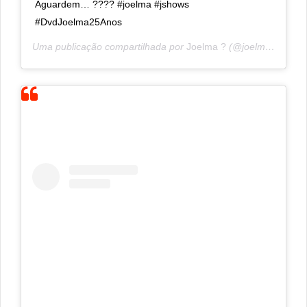
Aguardem… ???? #joelma #jshows
#DvdJoelma25Anos
Uma publicação compartilhada por
Joelma ?
(@joelmaareal) em