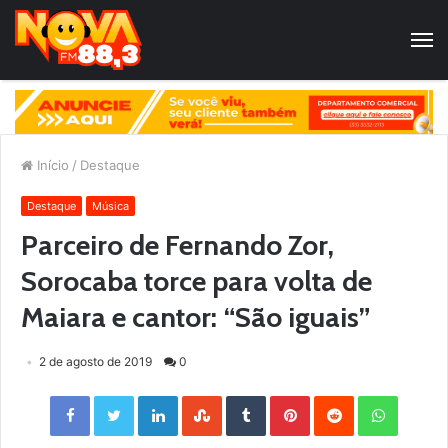
Início
/
Destaque
Destaque
Música
Parceiro de Fernando Zor,
Sorocaba torce para volta de
Maiara e cantor: “São iguais”
2 de agosto de 2019
0
Facebook
Twitter
LinkedIn
StumbleUpon
Tumblr
Pinterest
Reddit
WhatsApp