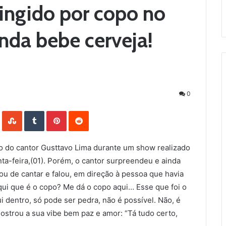
ingido por copo no
nda bebe cerveja!
0
LinkedIn
StumbleUpon
Tumblr
Pinterest
Reddit
o do cantor Gusttavo Lima durante um show realizado
nta-feira,(01). Porém, o cantor surpreendeu e ainda
ou de cantar e falou, em direção à pessoa que havia
qui que é o copo? Me dá o copo aqui… Esse que foi o
 dentro, só pode ser pedra, não é possível. Não, é
mostrou a sua vibe bem paz e amor: “Tá tudo certo,