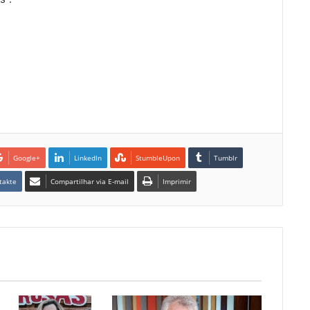
Google+
LinkedIn
StumbleUpon
Tumblr
takte
Compartilhar via E-mail
Imprimir