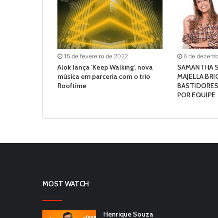
15 de fevereiro de 2022
6 de dezemb
Alok lança ‘Keep Walking’, nova
SAMANTHA 
música em parceria com o trio
MAJELLA BRI
Rooftime
BASTIDORES
POR EQUIPE
MOST WATCH
Henrique Souza