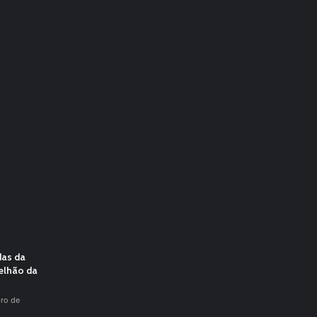
das da
elhão da
ro de