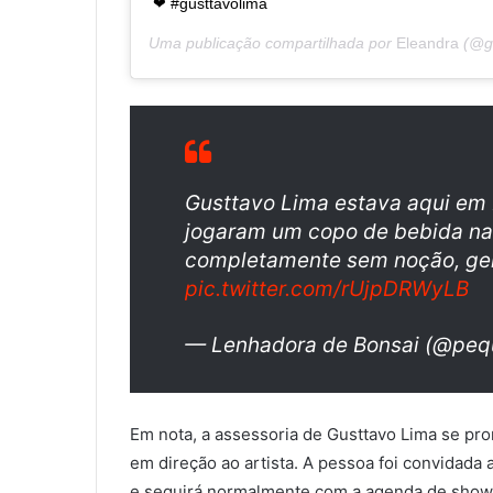
❤ #gusttavolima
Uma publicação compartilhada por
Eleandra
(@gu
Gusttavo Lima estava aqui em 
jogaram um copo de bebida na 
completamente sem noção, gent
pic.twitter.com/rUjpDRWyLB
— Lenhadora de Bonsai (@pe
Em nota, a assessoria de Gusttavo Lima se pr
em direção ao artista. A pessoa foi convidada 
e seguirá normalmente com a agenda de show