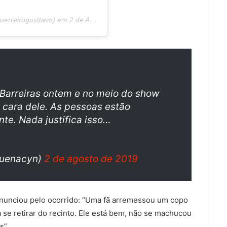
erreirogusttavo) em
2 de Ago, 2019 às 10:04 PDT
Barreiras ontem e no meio do show
cara dele. As pessoas estão
e. Nada justifica isso…
quenacyn)
2 de agosto de 2019
onunciou pelo ocorrido: “Uma fã arremessou um copo
a se retirar do recinto. Ele está bem, não se machucou
s”.