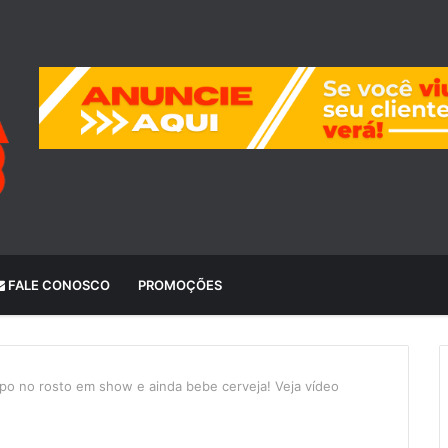
FALE CONOSCO
PROMOÇÕES
opo no rosto em show e ainda bebe cerveja! Veja vídeo