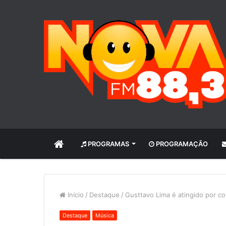
INÍCIO
PROGRAMAS
PROGRAMAÇÃO
Início
/
Destaque
/
Gusttavo Lima é atingido por c
Destaque
Música