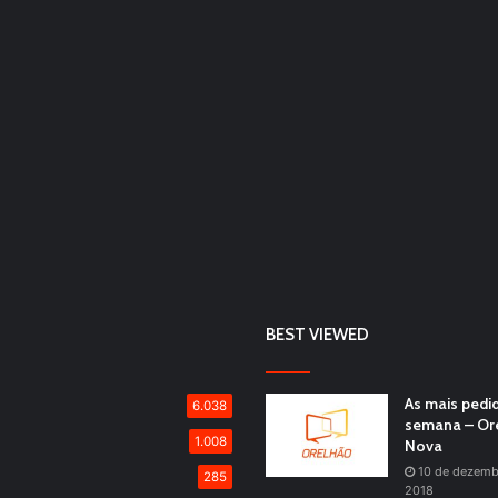
BEST VIEWED
As mais pedi
6.038
semana – Or
1.008
Nova
10 de dezemb
285
2018