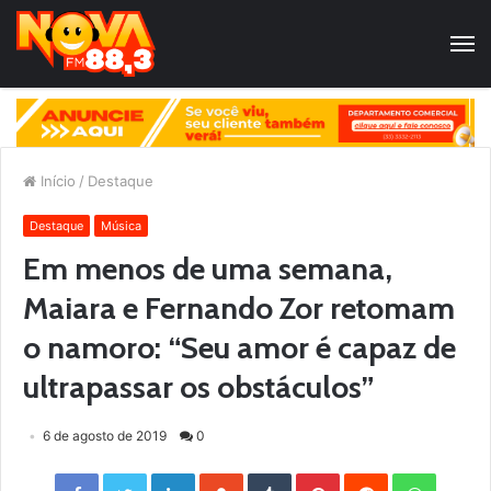
Início
/
Destaque
Destaque
Música
Em menos de uma semana,
Maiara e Fernando Zor retomam
o namoro: “Seu amor é capaz de
ultrapassar os obstáculos”
6 de agosto de 2019
0
Facebook
Twitter
LinkedIn
StumbleUpon
Tumblr
Pinterest
Reddit
WhatsApp