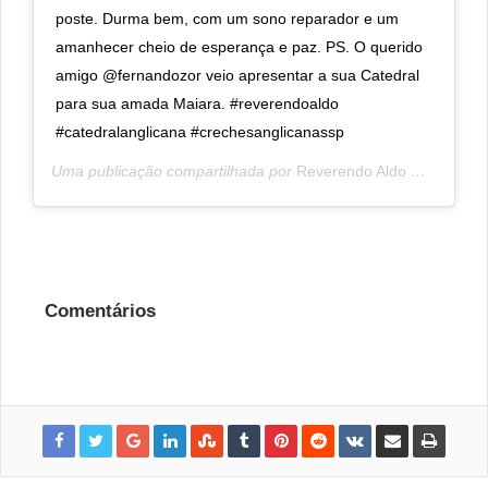
poste. Durma bem, com um sono reparador e um
amanhecer cheio de esperança e paz. PS. O querido
amigo @fernandozor veio apresentar a sua Catedral
para sua amada Maiara. #reverendoaldo
#catedralanglicana #crechesanglicanassp
Uma publicação compartilhada por
Reverendo Aldo Quintão
(@
Comentários