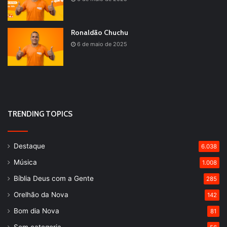
Ronaldão Chuchu
6 de maio de 2025
TRENDING TOPICS
Destaque
6.038
Música
1.008
Bíblia Deus com a Gente
285
Orelhão da Nova
142
Bom dia Nova
81