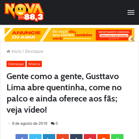
Início
/
Destaque
Destaque
Música
Gente como a gente, Gusttavo
Lima abre quentinha, come no
palco e ainda oferece aos fãs;
veja vídeo!
6 de agosto de 2019
0
Facebook
Twitter
LinkedIn
StumbleUpon
Tumblr
Pinterest
Reddit
WhatsApp