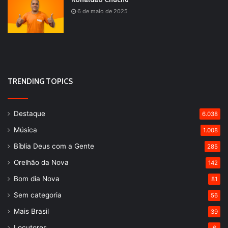
6 de maio de 2025
TRENDING TOPICS
Destaque
6.038
Música
1.008
Bíblia Deus com a Gente
285
Orelhão da Nova
142
Bom dia Nova
81
Sem categoria
56
Mais Brasil
39
Locutores