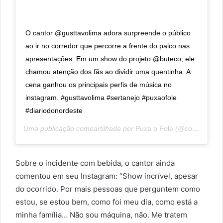
O cantor @gusttavolima adora surpreende o público
ao ir no corredor que percorre a frente do palco nas
apresentações. Em um show do projeto @buteco, ele
chamou atenção dos fãs ao dividir uma quentinha. A
cena ganhou os principais perfis de música no
instagram. #gusttavolima #sertanejo #puxaofole
#diariodonordeste
Uma publicação compartilhada por
Puxa o Fole
(@colunapuxaofole) em
Sobre o incidente com bebida, o cantor ainda
comentou em seu Instagram: “Show incrível, apesar
do ocorrido. Por mais pessoas que perguntem como
estou, se estou bem, como foi meu dia, como está a
minha família… Não sou máquina, não. Me tratem