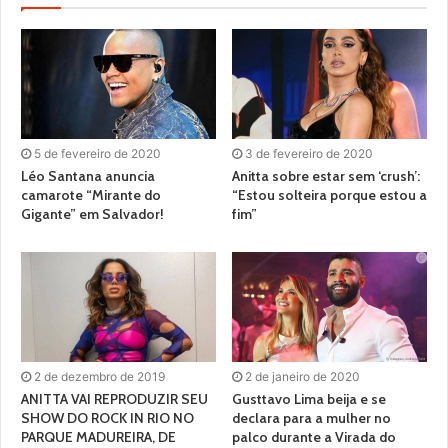
5 de fevereiro de 2020
3 de fevereiro de 2020
Léo Santana anuncia
Anitta sobre estar sem ‘crush’:
camarote “Mirante do
“Estou solteira porque estou a
Gigante” em Salvador!
fim”
2 de dezembro de 2019
2 de janeiro de 2020
ANITTA VAI REPRODUZIR SEU
Gusttavo Lima beija e se
SHOW DO ROCK IN RIO NO
declara para a mulher no
PARQUE MADUREIRA, DE
palco durante a Virada do