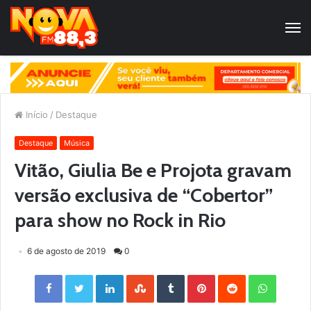
Início
/
Destaque
Destaque
Música
Vitão, Giulia Be e Projota gravam
versão exclusiva de “Cobertor”
para show no Rock in Rio
6 de agosto de 2019
0
Facebook
Twitter
LinkedIn
StumbleUpon
Tumblr
Pinterest
Reddit
WhatsApp